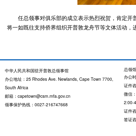
任总领事对俱乐部的成立表示热烈祝贺，肯定开
将一如既往支持侨界组织开普敦龙舟节等文体活动，
总领
中华人民共和国驻开普敦总领事馆
办公时
办公地址：25 Rhodes Ave. Newlands, Cape Town 7700,
证件咨询
South Africa
微信：
邮箱：capetown@csm.mfa.gov.cn
2:00-
领事保护热线：0027-216747668
证件咨询
签证咨询详