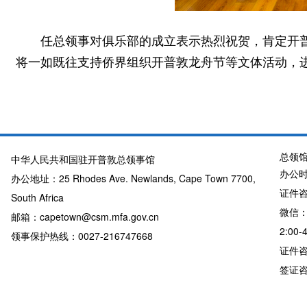
任总领事对俱乐部的成立表示热烈祝贺，肯定开
将一如既往支持侨界组织开普敦龙舟节等文体活动，
总领
中华人民共和国驻开普敦总领事馆
办公时
办公地址：25 Rhodes Ave. Newlands, Cape Town 7700,
证件咨询
South Africa
微信：
邮箱：capetown@csm.mfa.gov.cn
2:00-
领事保护热线：0027-216747668
证件咨询
签证咨询详