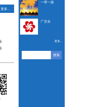
一带一路
更多...
广交会
会
更多...
会
搜索
号