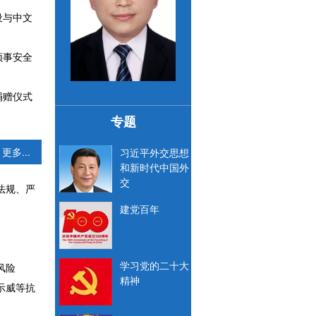
设与中文
领事安全
开普三省中企和侨商积极参加南非劳工部在开普敦举办的普法宣介会
捐赠仪式
专题
更多...
习近平外交思想
和新时代中国外
交
法规、严
建党百年
学习党的二十大
风险
精神
示威等抗