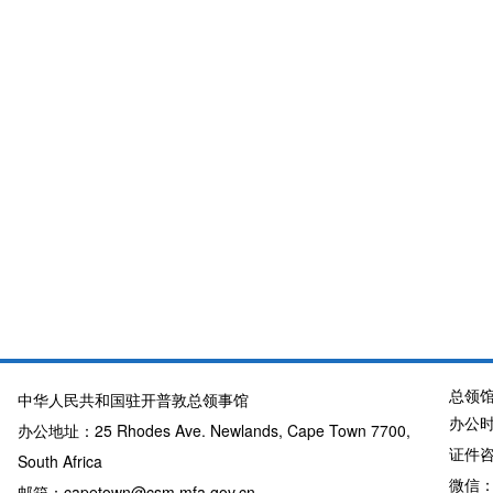
总领
中华人民共和国驻开普敦总领事馆
办公时
办公地址：25 Rhodes Ave. Newlands, Cape Town 7700,
证件咨询
South Africa
微信：
邮箱：capetown@csm.mfa.gov.cn